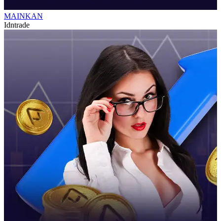
MAINKAN
Idntrade