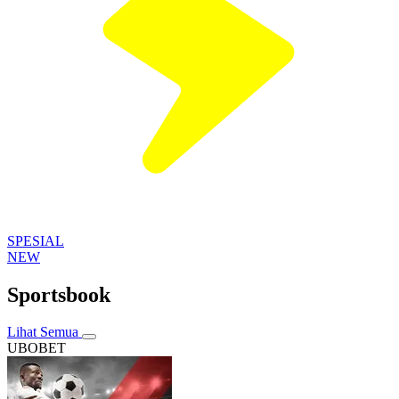
SPESIAL
NEW
Sportsbook
Lihat Semua
UBOBET