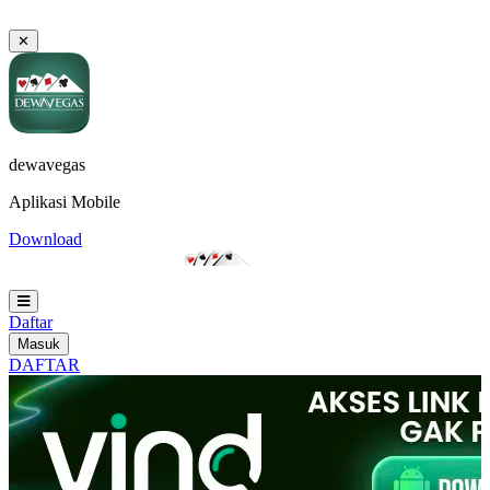
✕
dewavegas
Aplikasi Mobile
Download
Daftar
Masuk
DAFTAR