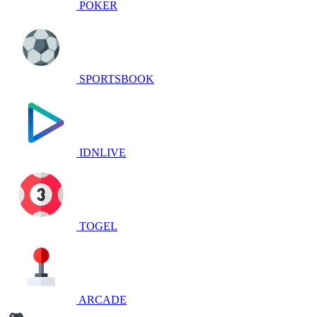
POKER
SPORTSBOOK
IDNLIVE
TOGEL
ARCADE