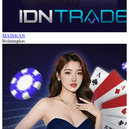
MAINKAN
Bolatangkas