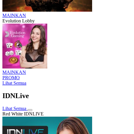
MAINKAN
Evolution Lobby
MAINKAN
PROMO
Lihat Semua
IDNLive
Lihat Semua
Red White IDNLIVE