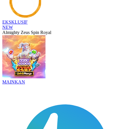
EKSKLUSIF
NEW
Almighty Zeus Spin Royal
MAINKAN