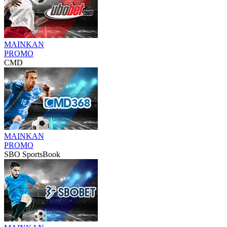
MAINKAN
PROMO
CMD
MAINKAN
PROMO
SBO SportsBook