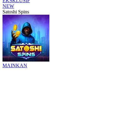
EKSKLUSIF
NEW
Satoshi Spins
MAINKAN