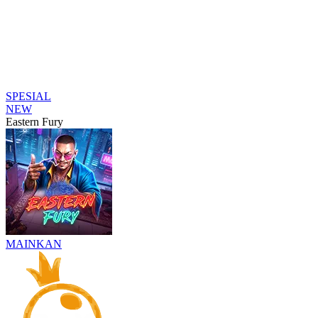
SPESIAL
NEW
Eastern Fury
MAINKAN