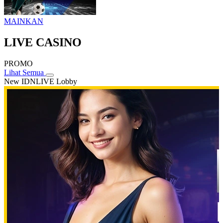
MAINKAN
LIVE CASINO
PROMO
Lihat Semua
New IDNLIVE Lobby