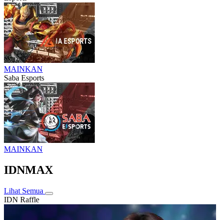
MAINKAN
Saba Esports
MAINKAN
IDNMAX
Lihat Semua
IDN Raffle