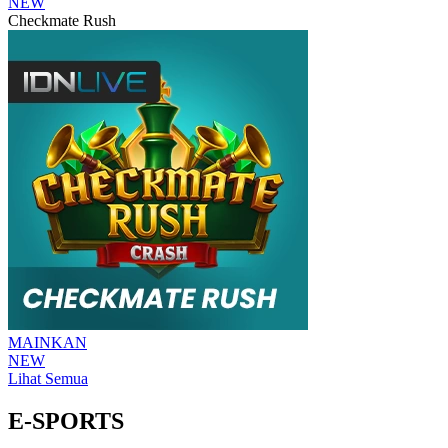
NEW
Checkmate Rush
MAINKAN
NEW
Lihat Semua
E-SPORTS