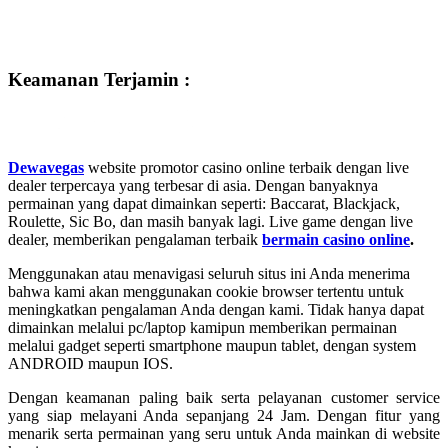
Keamanan Terjamin :
Dewavegas
website promotor casino online terbaik dengan live
dealer terpercaya yang terbesar di asia. Dengan banyaknya
permainan yang dapat dimainkan seperti: Baccarat, Blackjack,
Roulette, Sic Bo, dan masih banyak lagi. Live game dengan live
dealer, memberikan pengalaman terbaik
bermain casino online
.
Menggunakan atau menavigasi seluruh situs ini Anda menerima
bahwa kami akan menggunakan cookie browser tertentu untuk
meningkatkan pengalaman Anda dengan kami. Tidak hanya dapat
dimainkan melalui pc/laptop kamipun memberikan permainan
melalui gadget seperti smartphone maupun tablet, dengan system
ANDROID maupun IOS.
Dengan keamanan paling baik serta pelayanan customer service
yang siap melayani Anda sepanjang 24 Jam. Dengan fitur yang
menarik serta permainan yang seru untuk Anda mainkan di website