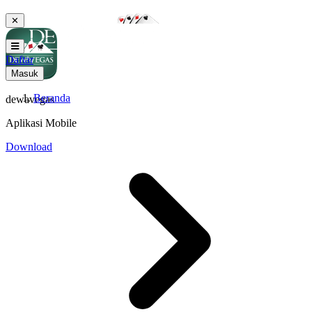
✕
Daftar
Masuk
Beranda
dewavegas
Aplikasi Mobile
Download