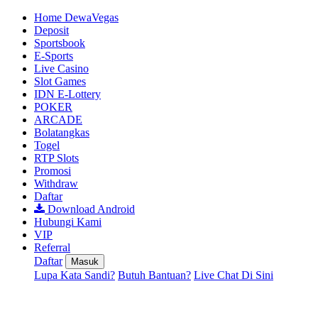
Home DewaVegas
Deposit
Sportsbook
E-Sports
Live Casino
Slot Games
IDN E-Lottery
POKER
ARCADE
Bolatangkas
Togel
RTP Slots
Promosi
Withdraw
Daftar
Download Android
Hubungi Kami
VIP
Referral
Daftar
Masuk
Lupa Kata Sandi?
Butuh Bantuan?
Live Chat Di Sini